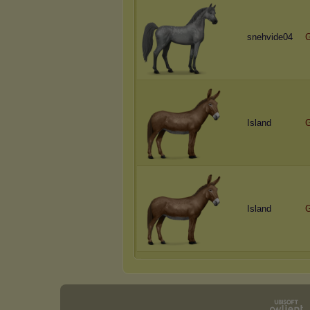
snehvide04
G
Island
Island