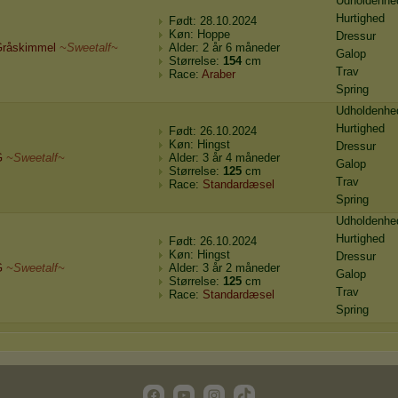
Udholdenhe
Hurtighed
Født: 28.10.2024
Køn: Hoppe
Dressur
råskimmel
~Sweetalf~
Alder: 2 år 6 måneder
Galop
Størrelse:
154
cm
Trav
Race:
Araber
Spring
Udholdenhe
Hurtighed
Født: 26.10.2024
Køn: Hingst
Dressur
G
~Sweetalf~
Alder: 3 år 4 måneder
Galop
Størrelse:
125
cm
Trav
Race:
Standardæsel
Spring
Udholdenhe
Hurtighed
Født: 26.10.2024
Køn: Hingst
Dressur
G
~Sweetalf~
Alder: 3 år 2 måneder
Galop
Størrelse:
125
cm
Trav
Race:
Standardæsel
Spring