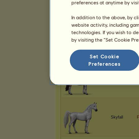
preferences at anytime by visi
Alf2024
In addition to the above, by c
website activity, including ga
technologies. If you wish to d
by visiting the “Set Cookie Pr
Lulu
B
Set Cookie
Preferences
Julie01
P
Skyfall
F