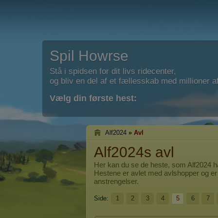
Spil Howrse
Stå i spidsen for dit livs ridecenter,
og bliv en del af et fællesskab med millioner af
Vælg din første hest:
Alf2024
»
Avl
Alf2024s avl
Her kan du se de heste, som
Alf2024
ha
Hestene er avlet med avlshopper og er 
anstrengelser.
Side:
1
2
3
4
5
6
7