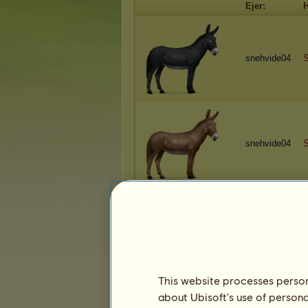
Ejer:
H
snehvide04
S
snehvide04
S
snehvide04
B
This website processes persona
about Ubisoft's use of persona