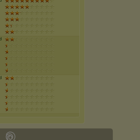
d
d
d