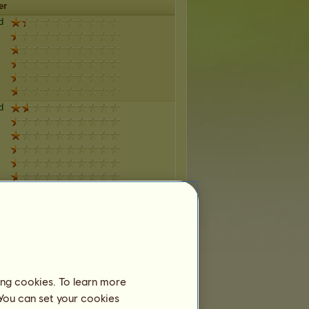
er
d
d
d
d
ing cookies. To learn more
 You can set your cookies