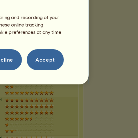
haring and recording of your
d
hese online tracking
ookie preferences at any time
cline
Accept
d
d