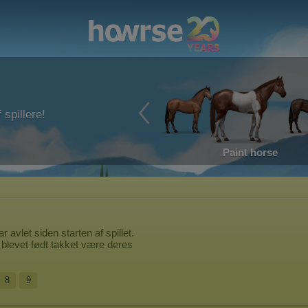
 spillere!
Paint horse
r avlet siden starten af spillet.
blevet født takket være deres
8
9