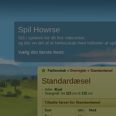
Spil Howrse
Stå i spidsen for dit livs ridecenter,
og bliv en del af et fællesskab med millioner af spil
Vælg din første hest:
Fællesskab »
Oversigter
»
Standardæsel
Standardæsel
Arter:
Æsel
Stangmål: fra
115
cm til
132
cm
Tilladte farver for Standardæsel
Sort
Hvid
50
%