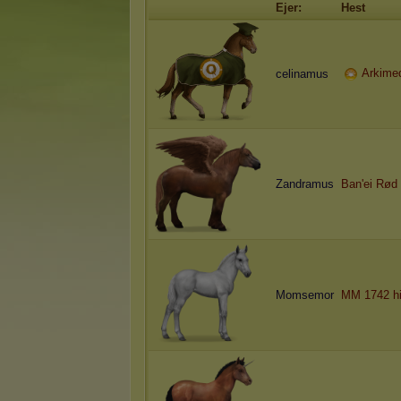
Ejer:
Hest
Arkime
celinamus
Zandramus
Ban'ei Rød
Momsemor
MM 1742 h