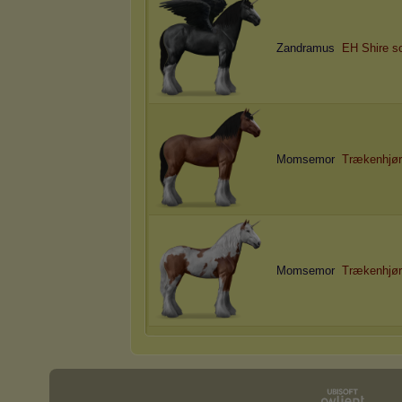
Zandramus
EH Shire so
Momsemor
T
r
æ
k
e
n
h
j
ø
r
Momsemor
T
r
æ
k
e
n
h
j
ø
r