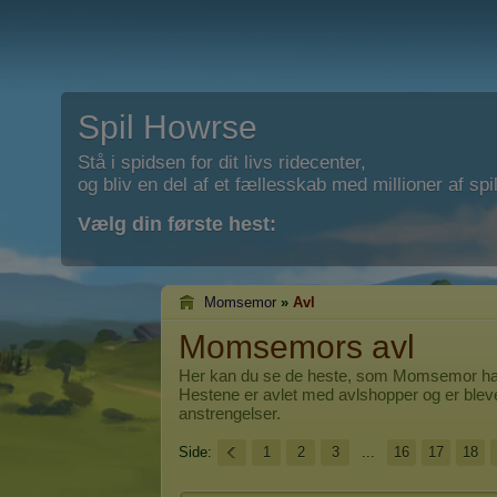
Spil Howrse
Stå i spidsen for dit livs ridecenter,
og bliv en del af et fællesskab med millioner af spil
Vælg din første hest:
Momsemor
»
Avl
Momsemors avl
Her kan du se de heste, som
Momsemor
har
Hestene er avlet med avlshopper og er blev
anstrengelser.
Side:
1
2
3
...
16
17
18