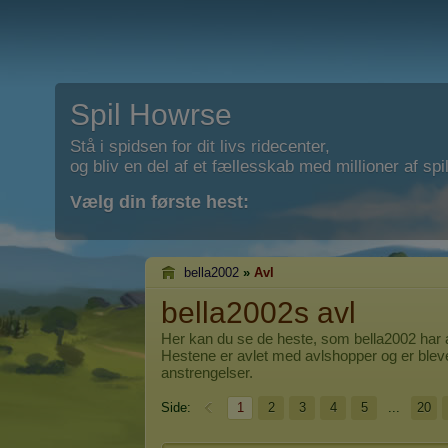
Spil Howrse
Stå i spidsen for dit livs ridecenter,
og bliv en del af et fællesskab med millioner af spil
Vælg din første hest:
bella2002
»
Avl
bella2002s avl
Her kan du se de heste, som
bella2002
har a
Hestene er avlet med avlshopper og er blev
anstrengelser.
Side:
1
2
3
4
5
...
20