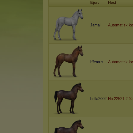
Ejer:
Hest
Jamal
Automatisk k
Iffemus
Automatisk k
bella2002
Ho 22521 2
Sa