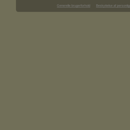
Generelle brugerforhold
Beskyttelse af personlig