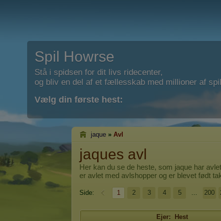
Spil Howrse
Stå i spidsen for dit livs ridecenter,
og bliv en del af et fællesskab med millioner af spil
Vælg din første hest:
jaque
»
Avl
jaques avl
Her kan du se de heste, som
jaque
har avlet
er avlet med avlshopper og er blevet født t
Side:
1
2
3
4
5
...
200
Ejer:
Hest