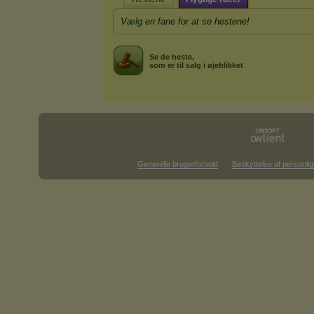
Vælg en fane for at se hestene!
Se de heste,
som er til salg i øjeblikket
Generelle brugerforhold
Beskyttelse af personlig