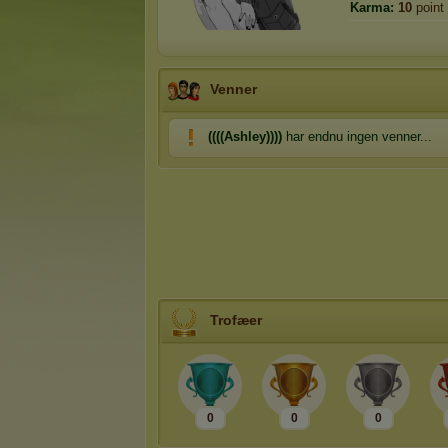
Karma:
10
point
Venner
((((Ashley))))
har endnu ingen venner...
Trofæer
0
0
0