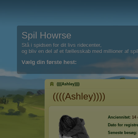
Spil Howrse
Stå i spidsen for dit livs ridecenter,
og bliv en del af et fællesskab med millioner af spil
Vælg din første hest:
((((Ashley))))
((((Ashley))))
Anciennitet:
14
Dato for registr
Seneste besøg: