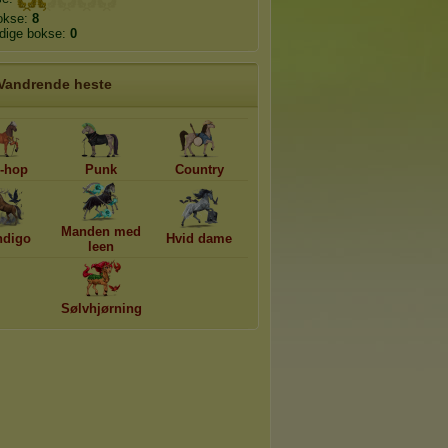
okse:
8
edige bokse:
0
Vandrende heste
-hop
Punk
Country
Manden med
digo
Hvid dame
leen
Sølvhjørning