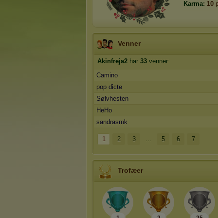
Karma:
10
p
Venner
Akinfreja2
har
33
venner:
Camino
pop dicte
Sølvhesten
HeHo
sandrasmk
1
2
3
...
5
6
7
Trofæer