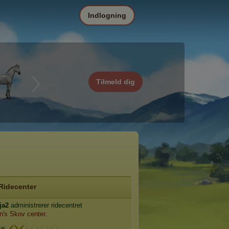
Indlogning
Tilmeld dig
Ridecenter
ja2
administrerer ridecentret
n's Skov center
.
se: