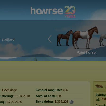
 spillere!
Paint horse
:
1.223
dage
Generel rangliste:
464.
Akinfre
istrering:
02.04.2018
Antal af heste:
283
Aki
Beholdning:
1.339.226
søg:
05.06.2025
Anseel