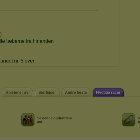
Holstener avl
Særlinger
Andre heste
Flygtige racer
Se denne opdrætters
S
avl
f