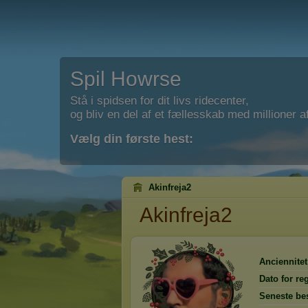
Spil Howrse
Stå i spidsen for dit livs ridecenter,
og bliv en del af et fællesskab med millioner af
Vælg din første hest:
Akinfreja2
Akinfreja2
Anciennitet
Dato for reg
Seneste be