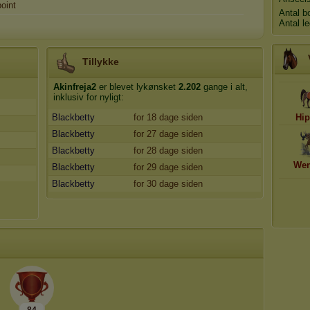
oint
Antal b
Antal l
Tillykke
Akinfreja2
er blevet lykønsket
2.202
gange i alt,
inklusiv for nyligt:
Blackbetty
for 18 dage siden
Hip
Blackbetty
for 27 dage siden
Blackbetty
for 28 dage siden
Wen
Blackbetty
for 29 dage siden
Blackbetty
for 30 dage siden