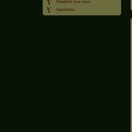
Rangliste over racer
Sejrslisten