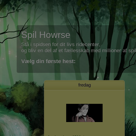
Spil Howrse
Stå i spidsen for dit livs ridecenter,
og bliv en del af et fællesskab med millioner af spil
Vælg din første hest:
fredag