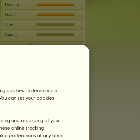
Dressur
Galop
Trav
Spring
Konkurrencer
Denne hest har speciale i engelsk
ridning.
Formering
Information
ing cookies. To learn more
EF B 6401.09 er en holdhest og kan
derfor ikke avle.
 You can set your cookies
Bedækninger:
6
Stamtræ
haring and recording of your
Afkom
hese online tracking
ookie preferences at any time