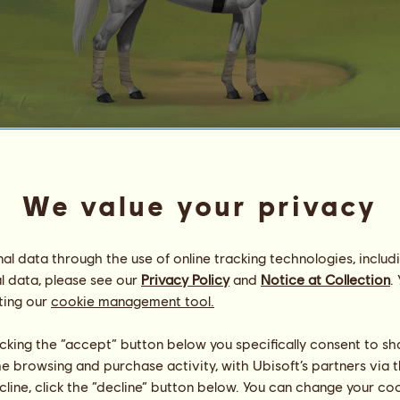
EF B 6401.09
☆☆Ƥυяє Ɓяєє∂☆☆
We value your privacy
Energi
30
%
13:00
Helbred
100
%
Moral
100
%
l data through the use of online tracking technologies, includ
l data, please see our
Privacy Policy
and
Notice at Collection
.
ting our
cookie management tool.
Færdigheder
Samlet:
6257.86
Udholdenhed
517.22
Hurtighed
1616.52
licking the “accept” button below you specifically consent to s
Dressur
1460.71
me browsing and purchase activity, with Ubisoft’s partners via t
Galop
2050.14
ecline, click the “decline” button below. You can change your c
Trav
158.65