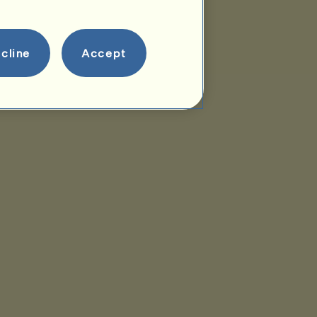
cline
Accept