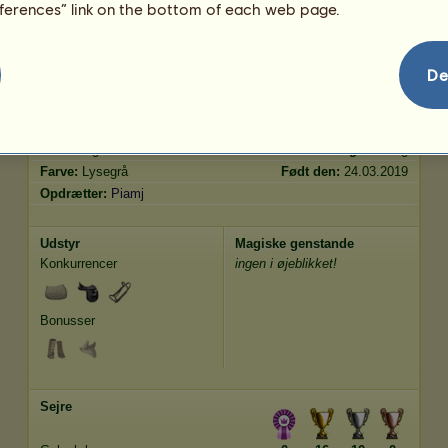
eferences” link on the bottom of each web page.
Spring
454.63
Egenskaber
Genetik
Bonus
De
Race:
Engelsk fuldblod
Alder:
10 år
Art:
Ridehest
Højde:
167
cm
Køn:
Hingst
Vægt:
485
kg
Farve:
Lysegrå
Født den:
24.03.2019
Opdrætter:
Piamj
Udstyr
Magiske genstande
Konkurrencer
ingen i øjeblikket!
Bonusser
Sejre