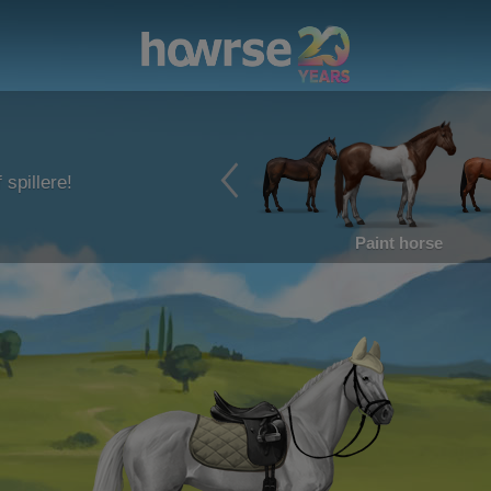
 spillere!
Paint horse