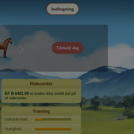
Indlogning
Tilmeld dig
Ridecenter
EF B 6401.09
er endnu ikke meldt ind på
et ridecenter.
Træning
Udholdenhed
Hurtighed