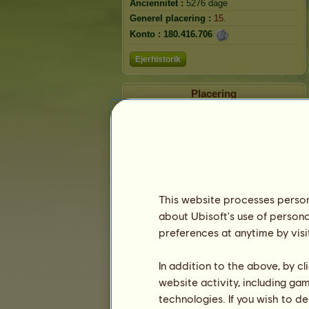
Anciennitet :
5276 dage
Generel placering :
15.
Konto :
180.416.706
Ejerhistorik
Placering
Generel placering
Rangliste over racer
Sejrslisten
This website processes persona
about Ubisoft's use of persona
preferences at anytime by visi
In addition to the above, by c
website activity, including ga
technologies. If you wish to d