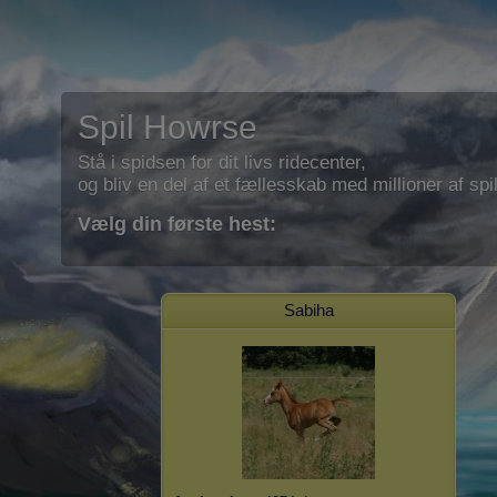
Spil Howrse
Stå i spidsen for dit livs ridecenter,
og bliv en del af et fællesskab med millioner af spil
Vælg din første hest:
Sabiha