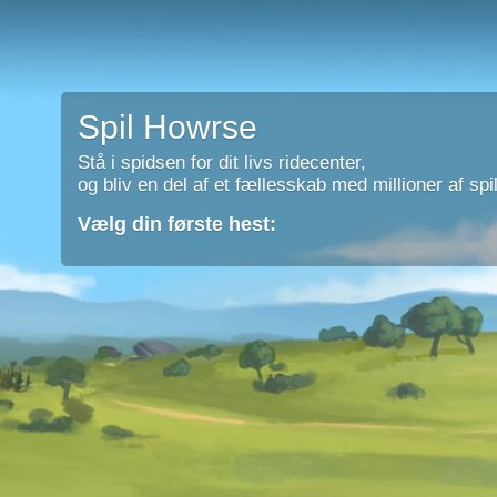
Spil Howrse
Stå i spidsen for dit livs ridecenter,
og bliv en del af et fællesskab med millioner af spil
Vælg din første hest: