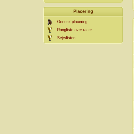
Placering
Generel placering
Rangliste over racer
Sejrslisten