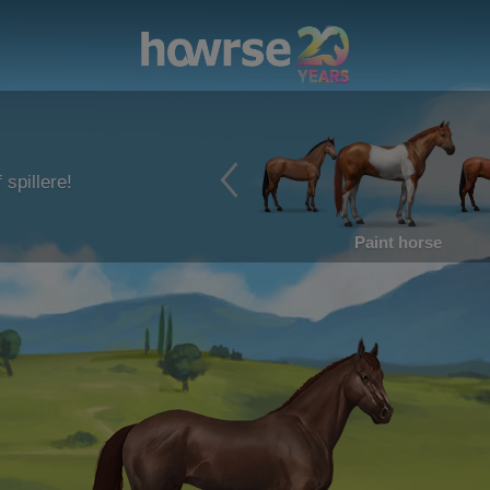
 spillere!
Paint horse