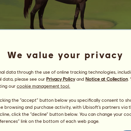
We value your privacy
EF leverrød EMI
Mixed hope
l data through the use of online tracking technologies, includ
Energi
94
%
08:00
Helbred
100
%
l data, please see our
Privacy Policy
and
Notice at Collection
.
Moral
94
%
ting our
cookie management tool.
Færdigheder
Samlet:
225.27
licking the “accept” button below you specifically consent to s
Udholdenhed
20.23
me browsing and purchase activity, with Ubisoft’s partners via t
Hurtighed
58.92
ecline, click the “decline” button below. You can change your c
Dressur
47.70
eferences” link on the bottom of each web page.
Galop
56.08
Trav
14.41