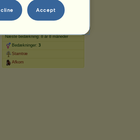
Spring
cline
Accept
Formering
Information
Næste bedækning: 8 år 8 måneder
Bedækninger:
3
Stamtræ
Afkom