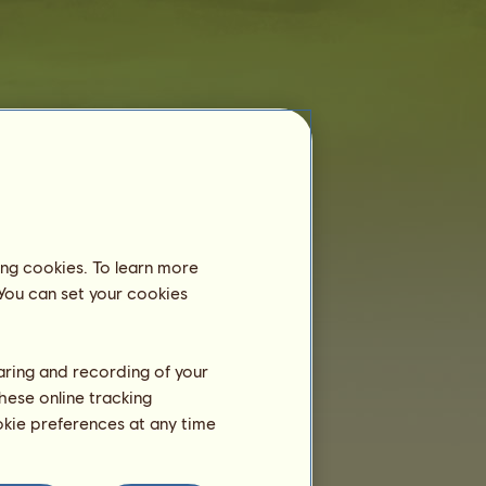
Ridecenter
EF leverrød EMI
er endnu ikke meldt ind
på et ridecenter.
ing cookies. To learn more
 You can set your cookies
Træning
Udholdenhed
Hurtighed
haring and recording of your
hese online tracking
Dressur
ookie preferences at any time
Galop
Trav