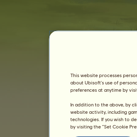
mallemus9
This website processes persona
about Ubisoft's use of persona
preferences at anytime by visi
In addition to the above, by c
Anciennitet :
936 dage
website activity, including ga
Generel placering :
335.
technologies. If you wish to d
Konto :
8.388.609
by visiting the “Set Cookie Pr
Ejerhistorik