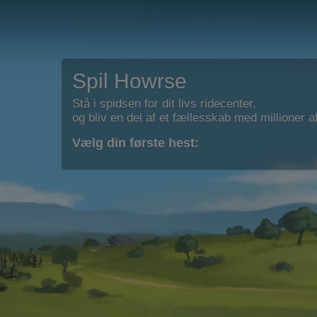
Spil Howrse
Stå i spidsen for dit livs ridecenter,
og bliv en del af et fællesskab med millioner af
Vælg din første hest: