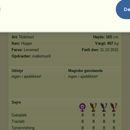
Spring
27.94
De
Egenskaber
Genetik
Bonus
Race:
Engelsk fuldblod
Alder:
8 år 4 måneder
Art:
Ridehest
Højde:
165
cm
Køn:
Hoppe
Vægt:
487
kg
Farve:
Leverrød
Født den:
11.10.2015
Opdrætter:
mallemus9
Udstyr
Magiske genstande
ingen i øjeblikket!
ingen i øjeblikket!
Sejre
Galopløb
0
0
0
0
Travløb
0
0
0
0
Terrænridning
0
0
0
0