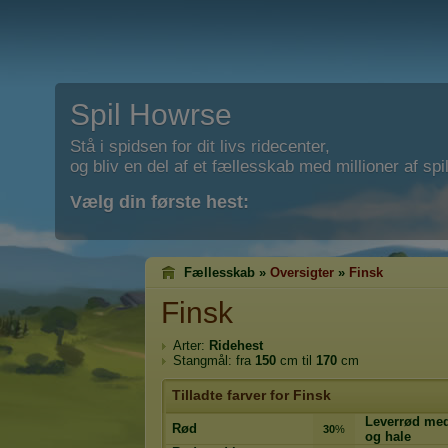
Spil Howrse
Stå i spidsen for dit livs ridecenter,
og bliv en del af et fællesskab med millioner af spil
Vælg din første hest:
Fællesskab »
Oversigter
»
Finsk
Finsk
Arter:
Ridehest
Stangmål: fra
150
cm til
170
cm
Tilladte farver for Finsk
Leverrød me
Rød
30
%
og hale