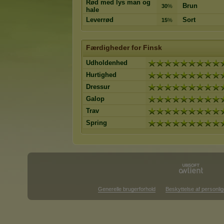
Rød med lys man og
Brun
30
%
hale
Leverrød
Sort
15
%
Færdigheder for Finsk
Udholdenhed
Hurtighed
Dressur
Galop
Trav
Spring
Generelle brugerforhold
Beskyttelse af personlig