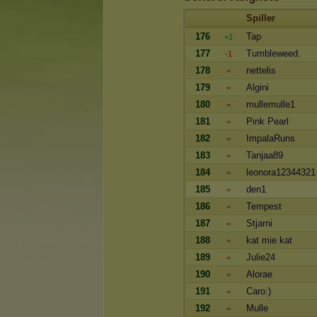
Spiller
176
Tap
+1
177
Tumbleweed.
-1
178
nettelis
=
179
Algini
=
180
mullemulle1
=
181
Pink Pearl
=
182
ImpalaRuns
=
183
Tanjaa89
=
184
leonora12344321
=
185
den1
=
186
Tempest
=
187
Stjarni
=
188
kat mie kat
=
189
Julie24
=
190
Alorae
=
191
Caro:)
=
192
Mulle
=