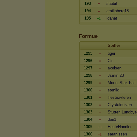
193
sabbil
=
194
emiliaberg18
=
195
idanat
+1
Formue
Spiller
1295
tiger
=
1296
Cici
=
1297
axelsen
=
1298
Jsmin.23
=
1299
Moon_Star_Fall
=
1300
stenild
=
1301
Hesteavleren
=
1302
Crystaldulven
=
1303
Stutteri Lundbye
=
1304
den1
=
1305
HesteHandler
+1
1306
saranissen
-1