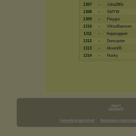
1307
Joha380c
=
1308
SMYW
=
1309
Fleygur
=
1310
ViktorBamsen
=
1311
frejasupport
=
1312
Doncaster
=
1313
riksen05
=
1314
Husky
=
Generelle brugerforhold
Beskyttelse af personlig