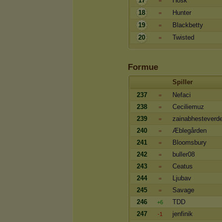
17
Hosk
=
18
Hunter
=
19
Blackbetty
=
20
Twisted
=
Formue
Spiller
237
Nefaci
=
238
Ceciliemuz
=
239
zainabhesteverd
=
240
Æblegården
=
241
Bloomsbury
=
242
buller08
=
243
Ceatus
=
244
Ljubav
=
245
Savage
=
246
TDD
+6
247
jenfinik
-1