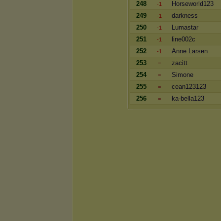
248
Horseworld123
-1
249
darkness
-1
250
Lumastar
-1
251
line002c
-1
252
Anne Larsen
-1
253
zacitt
=
254
Simone
=
255
cean123123
=
256
ka-bella123
=