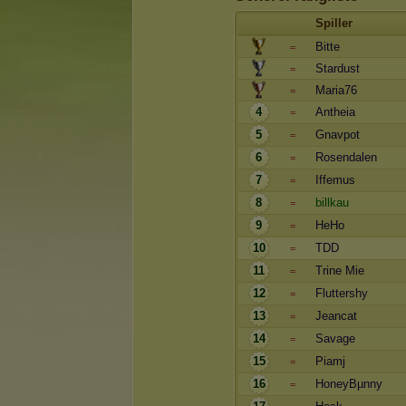
Spiller
Bitte
=
Stardust
=
Maria76
=
4
Antheia
=
5
Gnavpot
=
6
Rosendalen
=
7
Iffemus
=
8
billkau
=
9
HeHo
=
10
TDD
=
11
Trine Mie
=
12
Fluttershy
=
13
Jeancat
=
14
Savage
=
15
Piamj
=
16
HoneyBµnny
=