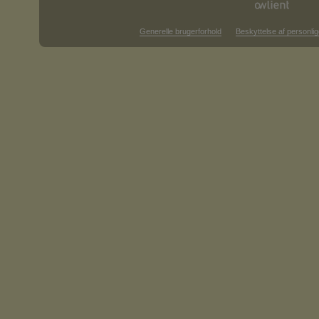
Generelle brugerforhold
Beskyttelse af personlig