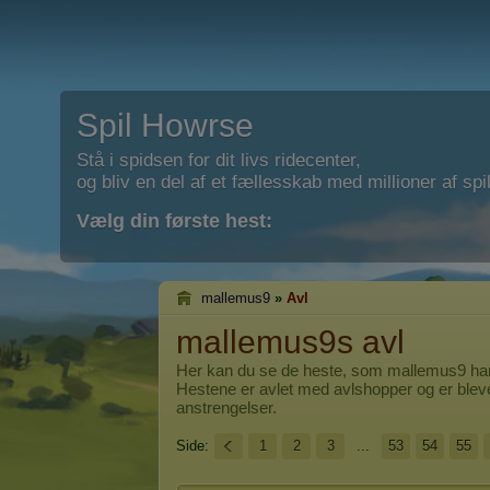
Spil Howrse
Stå i spidsen for dit livs ridecenter,
og bliv en del af et fællesskab med millioner af spil
Vælg din første hest:
mallemus9
»
Avl
mallemus9s avl
Her kan du se de heste, som
mallemus9
har
Hestene er avlet med avlshopper og er blev
anstrengelser.
Side:
1
2
3
...
53
54
55