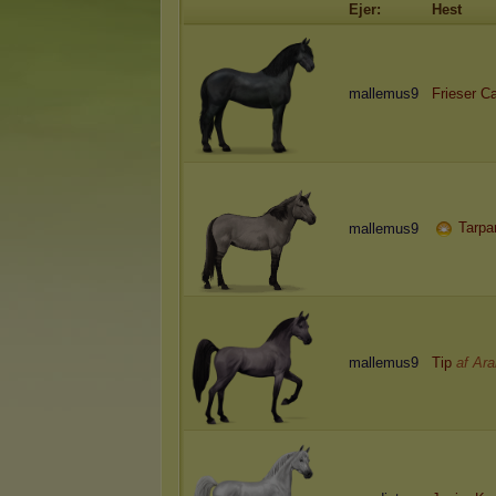
Ejer:
Hest
mallemus9
Frieser Ca
Tarpa
mallemus9
mallemus9
Tip
af Ar