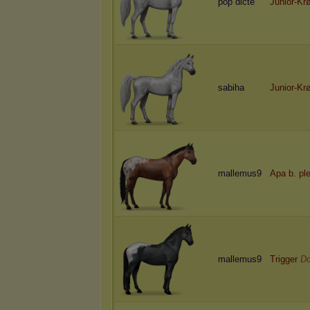
pop dicte
Junior-Kr
sabiha
Junior-Kr
mallemus9
Apa b. ple
mallemus9
Trigger
Do