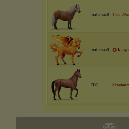
mallemus9
Tilde
Wher
Bring i
mallemus9
TDD
Kirsebær