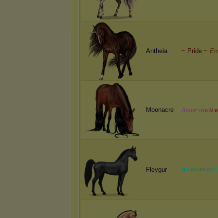
Antheia
~ Pride ~
Er
Moonacre
A
m
o
r
v
i
n
c
i
t
o
A
m
a
n
t
e
s
s
u
n
t
Fleygur