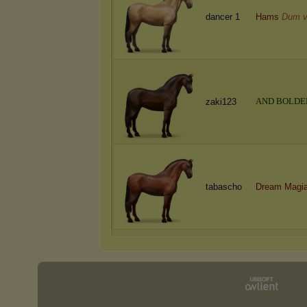
dancer 1
Hams
Dum v
A
N
D
B
O
L
D
E
zaki123
tabascho
Dream Magia