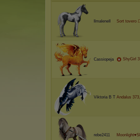
llmalenell
Sort tovero
D
ShyGirl 
Cassiopeja
Viktoria B T
Andalus 373
rebe2411
Moonlight♥