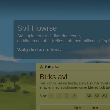
Spil Howrse
Stå i spidsen for dit livs ridecenter,
og bliv en del af et fællesskab med millioner af spil
Vælg din første hest:
Birk
»
Avl
Birks avl
Her kan du se de heste, som
Birk
har avlet 
er avlet med avlshopper og er blevet født t
Side:
1
2
3
...
235
236
237
Ejer:
Hest