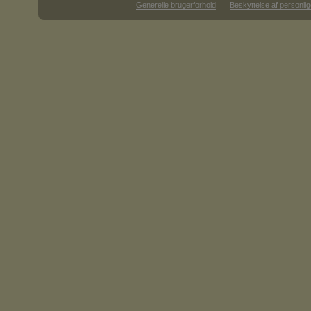
Generelle brugerforhold
Beskyttelse af personlig