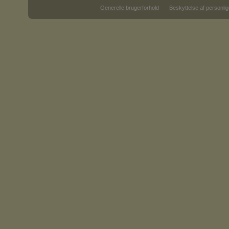
Generelle brugerforhold
Beskyttelse af personlig