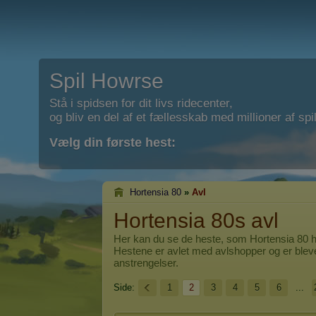
Spil Howrse
Stå i spidsen for dit livs ridecenter,
og bliv en del af et fællesskab med millioner af spil
Vælg din første hest:
Hortensia 80
»
Avl
Hortensia 80s avl
Her kan du se de heste, som
Hortensia 80
h
Hestene er avlet med avlshopper og er blev
anstrengelser.
Side:
1
2
3
4
5
6
...