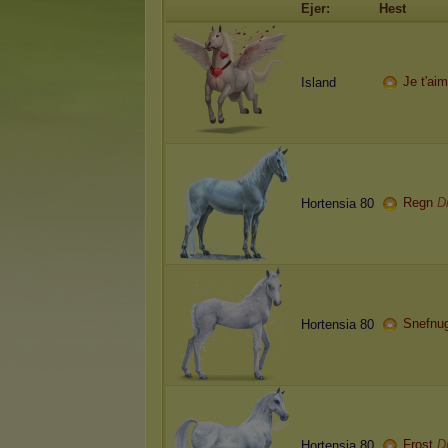
Ejer:
Hest
Je t'ai
Island
Regn
D
Hortensia 80
Snefnu
Hortensia 80
Frost
D
Hortensia 80