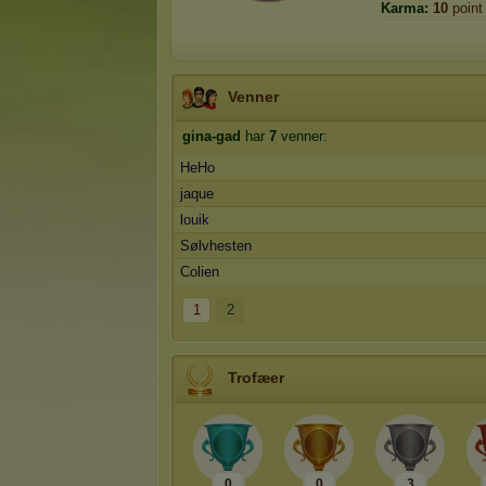
Karma:
10
point
Venner
gina-gad
har
7
venner:
HeHo
jaque
louik
Sølvhesten
Colien
1
2
Trofæer
0
0
3