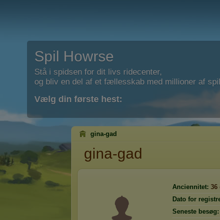
Spil Howrse
Stå i spidsen for dit livs ridecenter,
og bliv en del af et fællesskab med millioner af spil
Vælg din første hest:
gina-gad
gina-gad
Anciennitet:
36
Dato for registr
Seneste besøg: