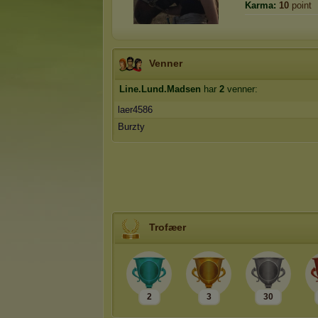
Karma:
10
point
Venner
Line.Lund.Madsen
har
2
venner:
laer4586
Burzty
Trofæer
2
3
30