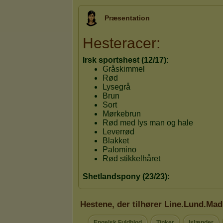
Præsentation
Hestene, der tilhører Line.Lund.Ma
Engelsk Fuldblod
Tinker
Islænder