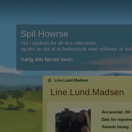
Spil Howrse
Stå i spidsen for dit livs ridecenter,
og bliv en del af et fællesskab med millioner af spil
Vælg din første hest:
Line.Lund.Madsen
Line.Lund.Madsen
Anciennitet:
284
Dato for registre
Seneste besøg: