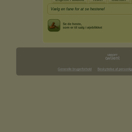
Vælg en fane for at se hestene!
Se de heste,
som er til salg i øjeblikket
Generelle brugerforhold
Beskyttelse af personlig