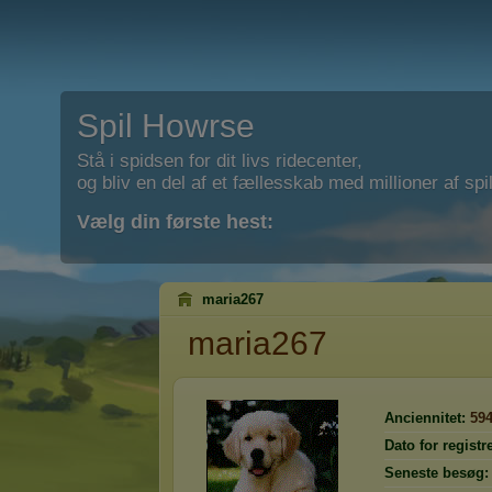
Spil Howrse
Stå i spidsen for dit livs ridecenter,
og bliv en del af et fællesskab med millioner af spil
Vælg din første hest:
maria267
maria267
Anciennitet:
59
Dato for registr
Seneste besøg: