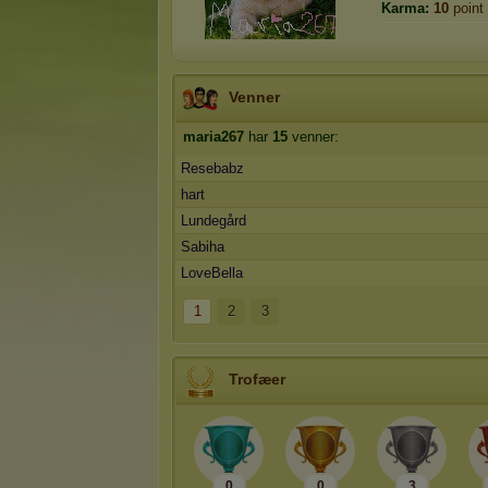
Karma:
10
point
Venner
maria267
har
15
venner:
Resebabz
hart
Lundegård
Sabiha
LoveBella
1
2
3
Trofæer
0
0
3