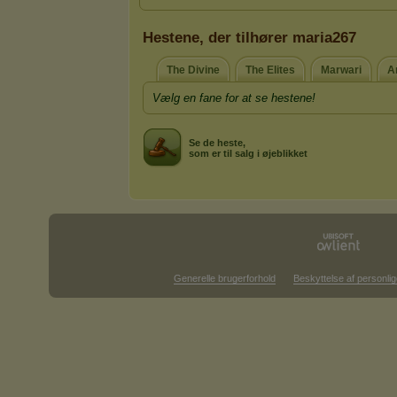
Hestene, der tilhører maria267
The Divine
The Elites
Marwari
A
Vælg en fane for at se hestene!
Se de heste,
som er til salg i øjeblikket
Generelle brugerforhold
Beskyttelse af personlig