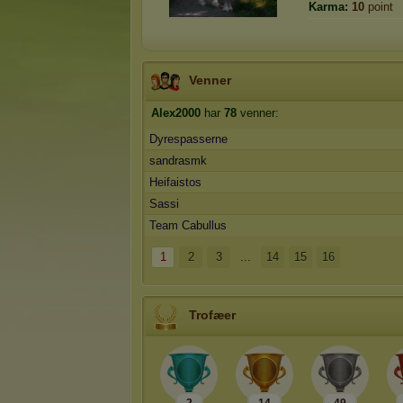
Karma:
10
point
Venner
Alex2000
har
78
venner:
Dyrespasserne
sandrasmk
Heifaistos
Sassi
Team Cabullus
1
2
3
...
14
15
16
Trofæer