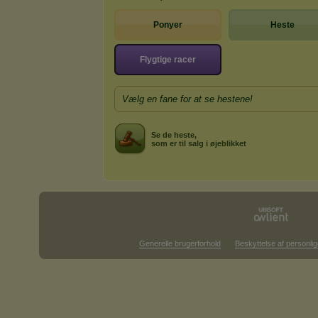
Ponyer
Heste
Flygtige racer
Vælg en fane for at se hestene!
Se de heste,
som er til salg i øjeblikket
Generelle brugerforhold
Beskyttelse af personlig