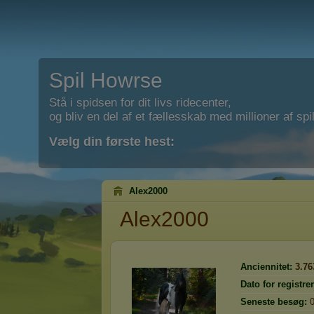
Spil Howrse
Stå i spidsen for dit livs ridecenter,
og bliv en del af et fællesskab med millioner af spil
Vælg din første hest:
Alex2000
Alex2000
Anciennitet:
3.76
Dato for registre
Seneste besøg: