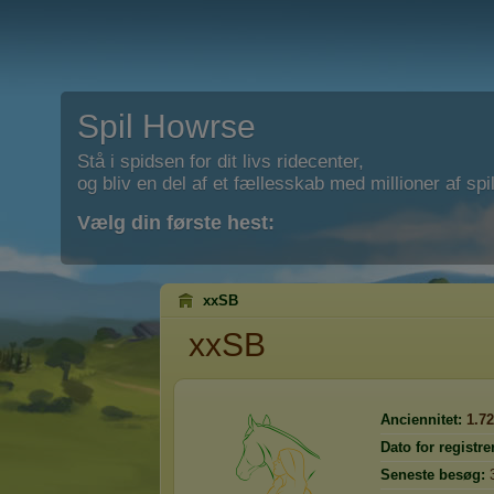
Spil Howrse
Stå i spidsen for dit livs ridecenter,
og bliv en del af et fællesskab med millioner af spil
Vælg din første hest:
xxSB
xxSB
Anciennitet:
1.7
Dato for registre
Seneste besøg: