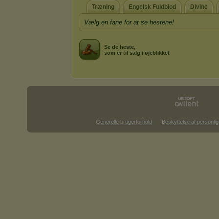
Træning
Engelsk Fuldblod
Divine
Vælg en fane for at se hestene!
Se de heste,
som er til salg i øjeblikket
Generelle brugerforhold
Beskyttelse af personlig