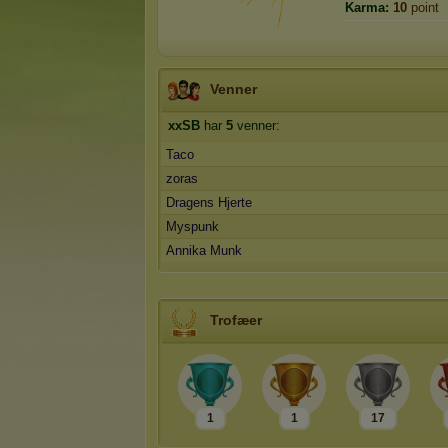
Karma:
10
point
Venner
xxSB
har
5
venner:
Taco
zoras
Dragens Hjerte
Myspunk
Annika Munk
Trofæer
1
1
17