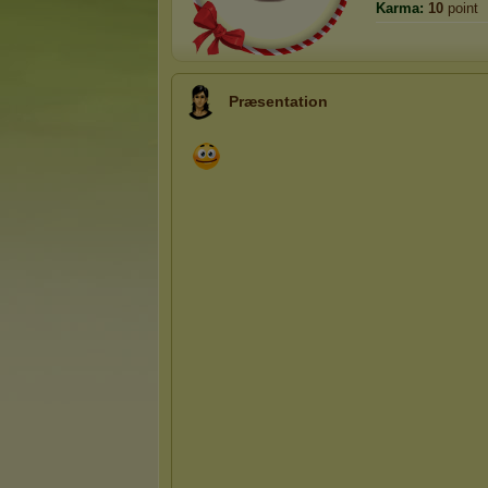
Karma:
10
point
Præsentation