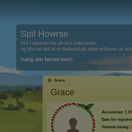
Spil Howrse
Stå i spidsen for dit livs ridecenter,
og bliv en del af et fællesskab med millioner af spil
Vælg din første hest:
Grace
Grace
Anciennitet:
3.9
Dato for registre
Seneste besøg: