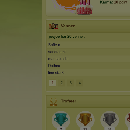
Karma:
10
point
Venner
joejoe
har
20
venner:
Sofie o
sandrasmk
marinakodic
Dothea
line star8
1
2
3
4
Trofæer
2
13
61