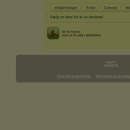
enhjørnninger
Trofæ
Comera
Mi
Vælg en fane for at se hestene!
Se de heste,
som er til salg i øjeblikket
Generelle brugerforhold
Beskyttelse af personlig