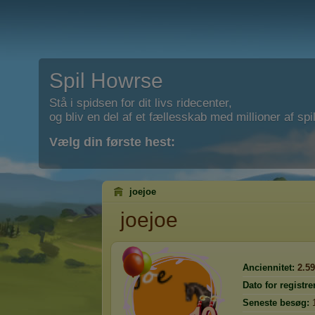
Spil Howrse
Stå i spidsen for dit livs ridecenter,
og bliv en del af et fællesskab med millioner af spil
Vælg din første hest:
joejoe
joejoe
Anciennitet:
2.5
Dato for registre
Seneste besøg: