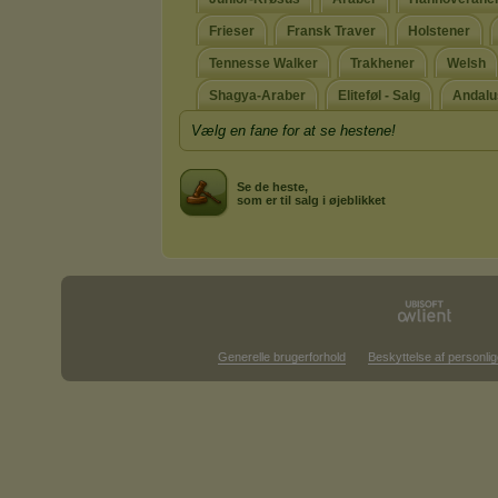
Frieser
Fransk Traver
Holstener
Tennesse Walker
Trakhener
Welsh
Shagya-Araber
Eliteføl - Salg
Andalus
Vælg en fane for at se hestene!
Se de heste,
som er til salg i øjeblikket
Generelle brugerforhold
Beskyttelse af personlig