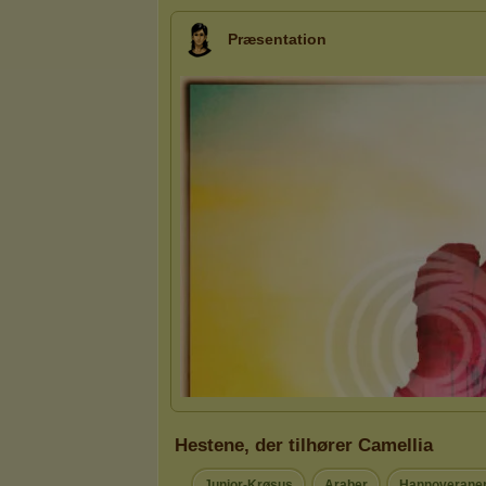
Præsentation
Hestene, der tilhører Camellia
Junior-Krøsus
Araber
Hannoverane