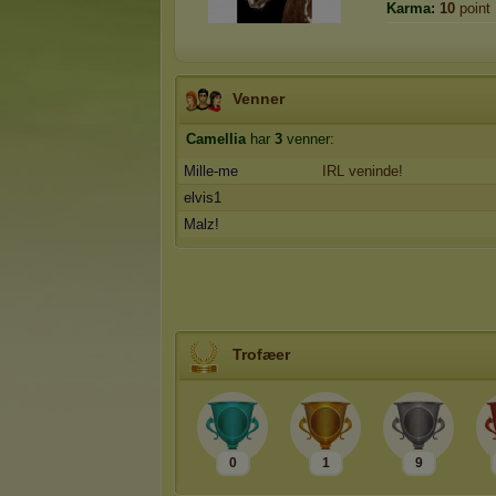
Karma:
10
point
Venner
Camellia
har
3
venner:
Mille-me
IRL veninde!
elvis1
Malz!
Trofæer
0
1
9