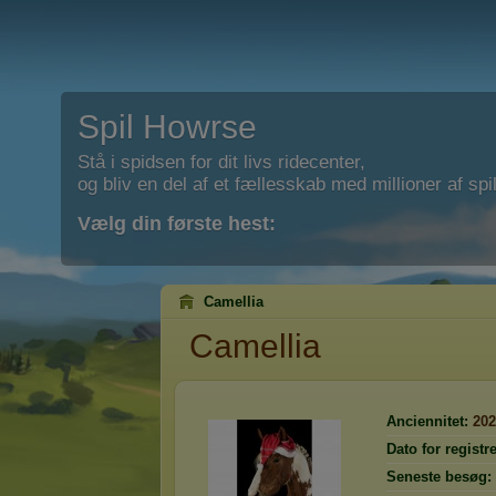
Spil Howrse
Stå i spidsen for dit livs ridecenter,
og bliv en del af et fællesskab med millioner af spil
Vælg din første hest:
Camellia
Camellia
Anciennitet:
202
Dato for registr
Seneste besøg: