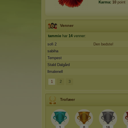
Karma:
10
point
Venner
tammie
har
14
venner:
sofi 2
Den bedste!
sabiha
Tempest
Stald Dalgård
llmalenell
1
2
3
Trofæer
1
0
16