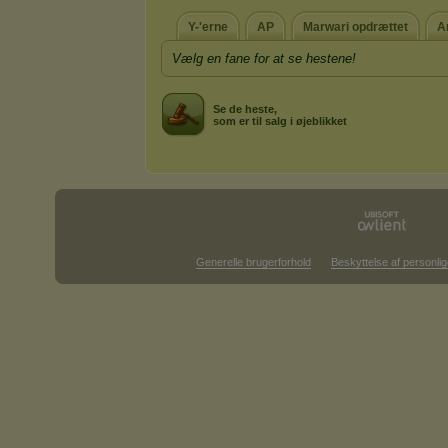
Y-'erne
AP
Marwari opdrættet
A
Vælg en fane for at se hestene!
Se de heste,
som er til salg i øjeblikket
Generelle brugerforhold
Beskyttelse af personlig