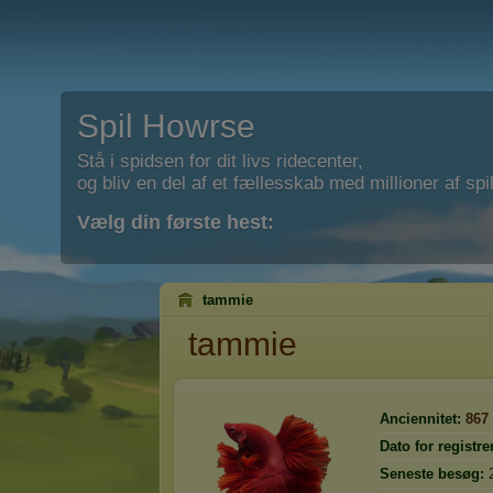
Spil Howrse
Stå i spidsen for dit livs ridecenter,
og bliv en del af et fællesskab med millioner af spil
Vælg din første hest:
tammie
tammie
Anciennitet:
867
Dato for registre
Seneste besøg: