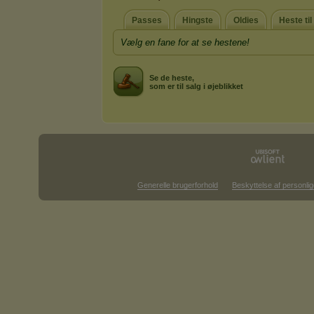
Passes
Hingste
Oldies
Heste til
Vælg en fane for at se hestene!
Se de heste,
som er til salg i øjeblikket
Generelle brugerforhold
Beskyttelse af personlig