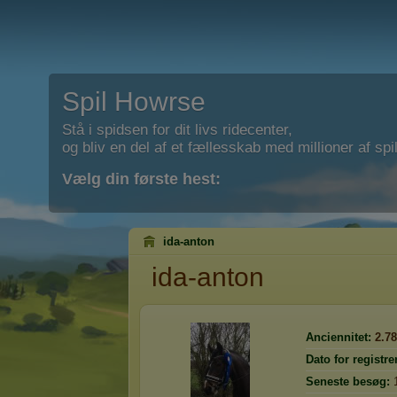
Spil Howrse
Stå i spidsen for dit livs ridecenter,
og bliv en del af et fællesskab med millioner af spil
Vælg din første hest:
ida-anton
ida-anton
Anciennitet:
2.7
Dato for registre
Seneste besøg: