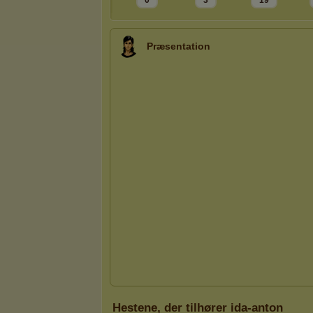
0
3
19
Præsentation
Hestene, der tilhører ida-anton