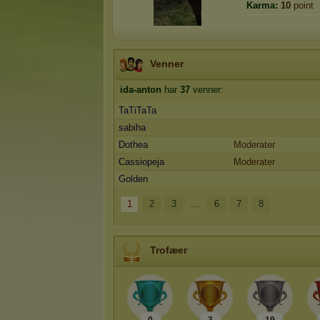
Karma:
10
point
Venner
ida-anton
har
37
venner:
TaTiTaTa
sabiha
Dothea
Moderater
Cassiopeja
Moderater
Golden
1
2
3
...
6
7
8
Trofæer