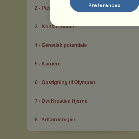
Preferences
2 - Pasning af dine heste
3 - Konkurrencer
4 - Genetisk potentiale
5 - Karriere
6 - Opstigning til Olympen
7 - Det Kreative Hjørne
8 - Adfærdsregler