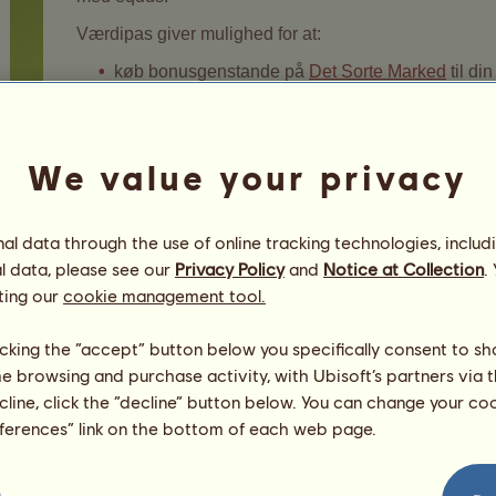
Værdipas giver mulighed for at:
køb bonusgenstande på
Det Sorte Marked
til din
ansæt
medarbejdere
for at modtage bonusser til d
køb aldringspoint,
We value your privacy
køb en
Pegasus-konto
, og modtag eksklusive for
tilføj flere equus til din
beholdning
,
deltag i
hestesalg
.
l data through the use of online tracking technologies, includ
l data, please see our
Privacy Policy
and
Notice at Collection
.
Få værdipas:
ting our
cookie management tool.
Der findes flere betalingsmetoder. Få mere at v
du kan få værdipas hvis du sætter dine heste til 
licking the “accept” button below you specifically consent to s
dem
me browsing and purchase activity, with Ubisoft’s partners via t
ecline, click the “decline” button below. You can change your c
Du kan vinde værdipas ved at gennemføre
dagli
eferences” link on the bottom of each web page.
opdrættermissioner som lærling.
For at få et værdipas på en af disse måder skal din
e-