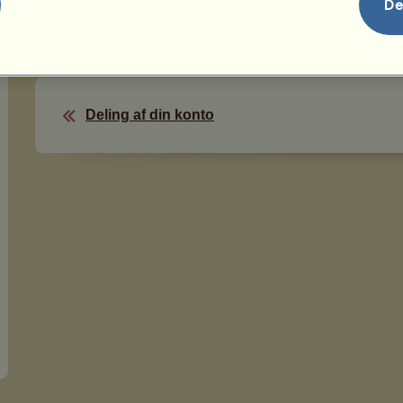
være bekræftet af en af dine forældre, hvis du er unde
De
Deling af din konto