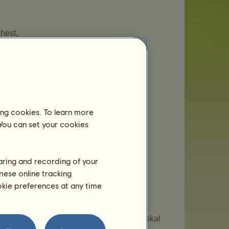
 hest,
it ridecenter,
dele,
ing cookies. To learn more
 You can set your cookies
ide herom på
siden med værdipas
.
salg for værdipas, og andre spillere køber
haring and recording of your
hese online tracking
ookie preferences at any time
ge missioner
, når du har gennemført
mailadresse
være bekræftet, eller dit spil skal