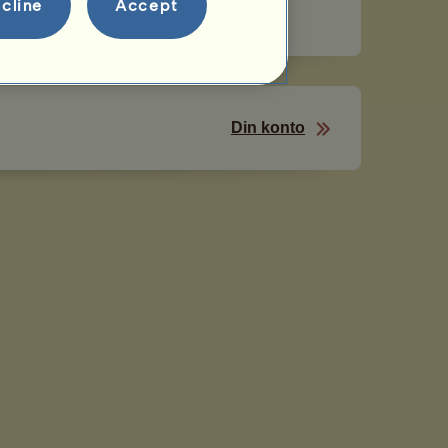
r 16.
cline
Accept
Din konto