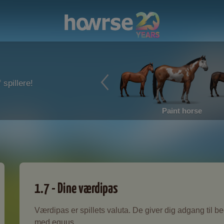
 spillere!
Paint horse
1.7 - Dine værdipas
Værdipas er spillets valuta. De giver dig adgang til b
med equus.