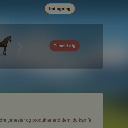
Indlogning
Tilmeld dig
edre tjenester og produkter end dem, du kan få