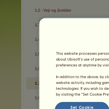
1.2 - Vejr og årstider
1.3 - Ranglisteplaceringer
1.4 - Byttehandler
This website processes persona
1.5 - Sikkerhed
about Ubisoft's use of persona
preferences at anytime by visi
1.6 - Kontodeling
In addition to the above, by c
website activity, including ga
1.7 - Værdipas
technologies. If you wish to d
by visiting the “Set Cookie Pr
1.8 - Din konto
Set Cookie